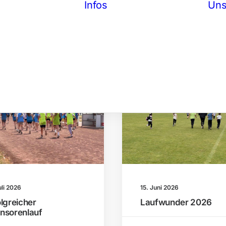
Infos
Uns
Stundentafel
Einblicke in
AGs Info
unsere Schule
OGS Info
sozialpädagogische
Praktikum an der
Arbeit
GS PrO
OGS
Werde Bufdi an
der GS PrO
SCHULALLTAG
SCHULALL
uli 2026
15. Juni 2026
olgreicher
Laufwunder 2026
nsorenlauf