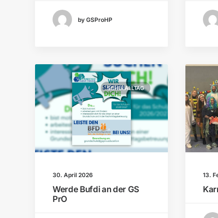
by GSProHP
SCHULALLTAG
30. April 2026
13. F
Werde Bufdi an der GS
Kar
PrO